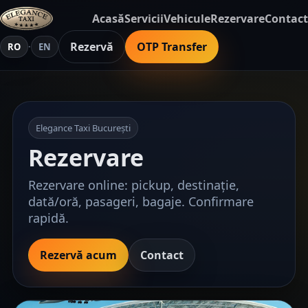
Acasă
Servicii
Vehicule
Rezervare
Contact
Rezervă
OTP Transfer
RO
·
EN
Elegance Taxi București
Rezervare
Rezervare online: pickup, destinație,
dată/oră, pasageri, bagaje. Confirmare
rapidă.
Rezervă acum
Contact