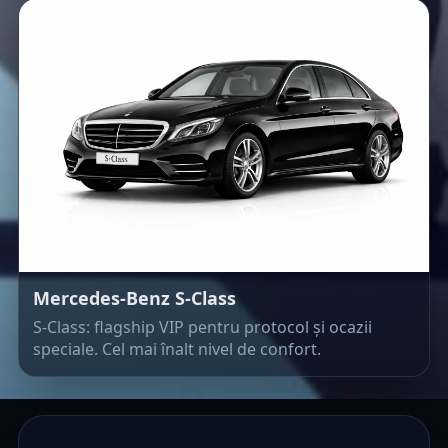
Mercedes-Benz S-Class
S-Class: flagship VIP pentru protocol și ocazii
speciale. Cel mai înalt nivel de confort.