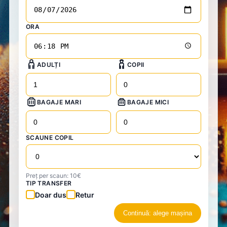
ORA
ADULȚI
COPII
BAGAJE MARI
BAGAJE MICI
SCAUNE COPIL
Preț per scaun: 10€
TIP TRANSFER
Doar dus
Retur
Continuă: alege mașina