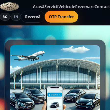
Acasă
Servicii
Vehicule
Rezervare
Contact
Rezervă
OTP Transfer
RO
·
EN